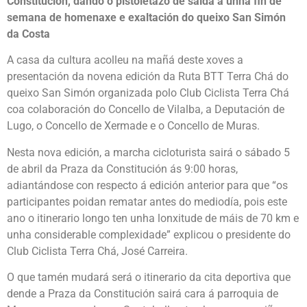
Constitución, dando o pistoletazo de saída a unha fin de
semana de homenaxe e exaltación do queixo San Simón
da Costa
A casa da cultura acolleu na mañá deste xoves a
presentación da novena edición da Ruta BTT Terra Chá do
queixo San Simón organizada polo Club Ciclista Terra Chá
coa colaboración do Concello de Vilalba, a Deputación de
Lugo, o Concello de Xermade e o Concello de Muras.
Nesta nova edición, a marcha cicloturista sairá o sábado 5
de abril da Praza da Constitución ás 9:00 horas,
adiantándose con respecto á edición anterior para que “os
participantes poidan rematar antes do mediodía, pois este
ano o itinerario longo ten unha lonxitude de máis de 70 km e
unha considerable complexidade” explicou o presidente do
Club Ciclista Terra Chá, José Carreira.
O que tamén mudará será o itinerario da cita deportiva que
dende a Praza da Constitución sairá cara á parroquia de