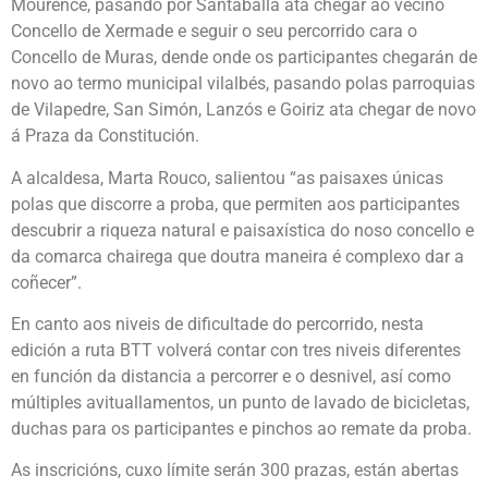
Mourence, pasando por Santaballa ata chegar ao veciño
Concello de Xermade e seguir o seu percorrido cara o
Concello de Muras, dende onde os participantes chegarán de
novo ao termo municipal vilalbés, pasando polas parroquias
de Vilapedre, San Simón, Lanzós e Goiriz ata chegar de novo
á Praza da Constitución.
A alcaldesa, Marta Rouco, salientou “as paisaxes únicas
polas que discorre a proba, que permiten aos participantes
descubrir a riqueza natural e paisaxística do noso concello e
da comarca chairega que doutra maneira é complexo dar a
coñecer”.
En canto aos niveis de dificultade do percorrido, nesta
edición a ruta BTT volverá contar con tres niveis diferentes
en función da distancia a percorrer e o desnivel, así como
múltiples avituallamentos, un punto de lavado de bicicletas,
duchas para os participantes e pinchos ao remate da proba.
As inscricións, cuxo límite serán 300 prazas, están abertas