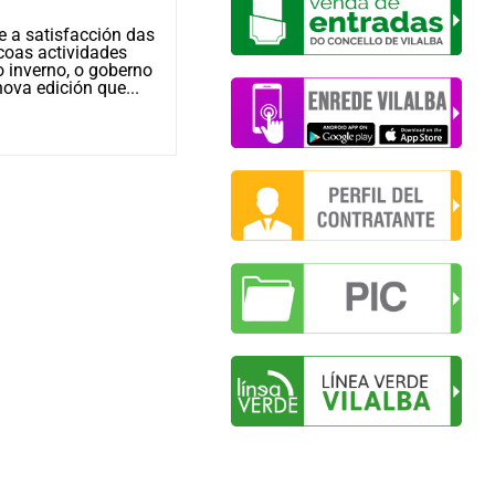
e a satisfacción das
No marco do proxecto Vilalba Orgán
coas actividades
goberno local repartirá de balde
 inverno, o goberno
composteiros domésticos para os
ova edición que...
asistentes O Concello mantén activ
seu programa “Vilalba...
Ler máis