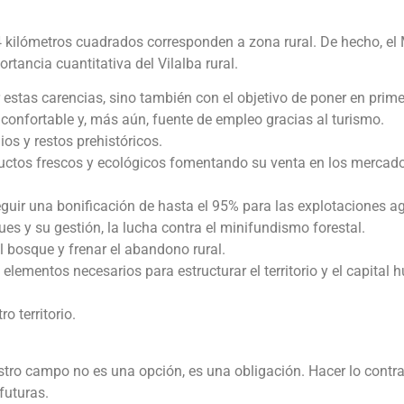
4 kilómetros cuadrados corresponden a zona rural. De hecho, el
rtancia cuantitativa del Vilalba rural.
tas carencias, sino también con el objetivo de poner en prime
, confortable y, más aún, fuente de empleo gracias al turismo.
os y restos prehistóricos.
uctos frescos y ecológicos fomentando su venta en los mercado
uir una bonificación de hasta el 95% para las explotaciones ag
es y su gestión, la lucha contra el minifundismo forestal.
el bosque y frenar el abandono rural.
ementos necesarios para estructurar el territorio y el capital
o territorio.
estro campo no es una opción, es una obligación. Hacer lo contra
futuras.