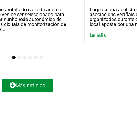
o ámbito do ciclo da auga o
Logo da boa acollida 
 vén de ser seleccionado para
asociacións veciñais 
par nunha rede autonómica de
organizadas durante o
s dixitais de monitorización de
local aposta por una n
...
Ler máis
2
3
4
5
6
Más noticias