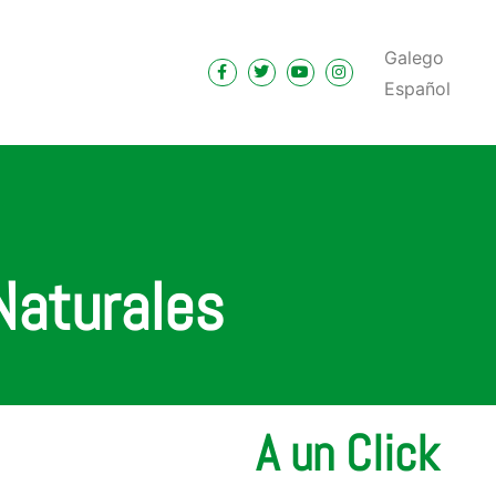
Galego
Español
Naturales
A un Click