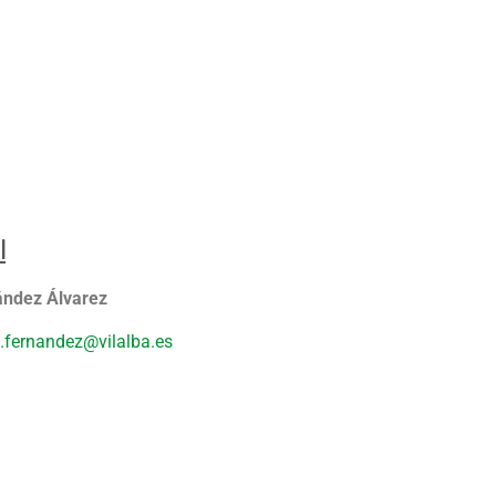
l
ández Álvarez
s.fernandez@vilalba.es