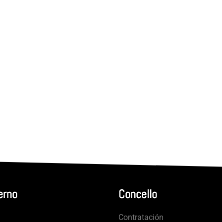
erno
Concello
Contratación