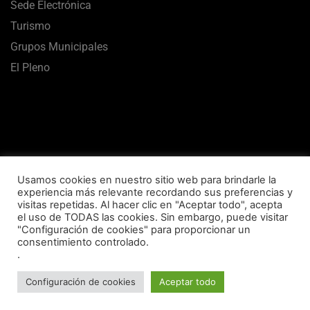
Sede Electrónica
Turismo
Grupos Municipales
El Pleno
Usamos cookies en nuestro sitio web para brindarle la
experiencia más relevante recordando sus preferencias y
visitas repetidas. Al hacer clic en "Aceptar todo", acepta
el uso de TODAS las cookies. Sin embargo, puede visitar
Aviso Legal
Termos de uso
Política de Privacidade
"Configuración de cookies" para proporcionar un
consentimiento controlado.
Política de Cookies
Mapa Web
Accesibilidade
.
Concello de Vilalba © 2020 Todos los derechos reservados
Configuración de cookies
Aceptar todo
Desarrollado por Imglo