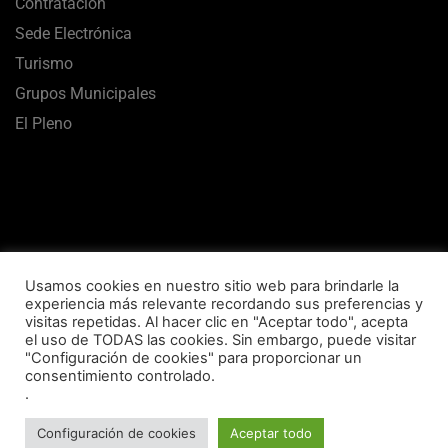
Contratación
Sede Electrónica
Turismo
Grupos Municipales
El Pleno
Usamos cookies en nuestro sitio web para brindarle la
experiencia más relevante recordando sus preferencias y
visitas repetidas. Al hacer clic en "Aceptar todo", acepta
el uso de TODAS las cookies. Sin embargo, puede visitar
Aviso Legal
Termos de uso
Política de Privacidade
"Configuración de cookies" para proporcionar un
consentimiento controlado.
Política de Cookies
Mapa Web
Accesibilidade
.
Concello de Vilalba © 2020 Todos los derechos reservados
Configuración de cookies
Aceptar todo