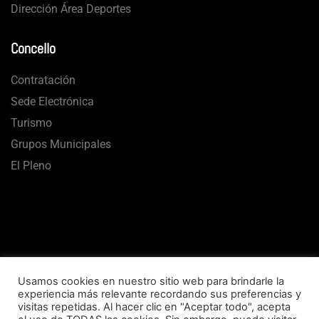
Dirección Área Deportes
Concello
Contratación
Sede Electrónica
Turismo
Grupos Municipales
El Pleno
Usamos cookies en nuestro sitio web para brindarle la
experiencia más relevante recordando sus preferencias y
visitas repetidas. Al hacer clic en "Aceptar todo", acepta