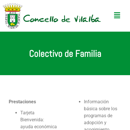
Colectivo de Familia
Prestaciones
Información
básica sobre los
Tarjeta
programas de
Bienvenida:
adopción y
ayuda económica
acogimiento