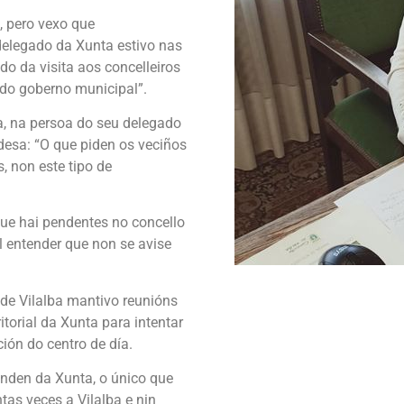
, pero vexo que
delegado da Xunta estivo nas
do da visita aos concelleiros
 do goberno municipal”.
a, na persoa do seu delegado
ldesa: “O que piden os veciños
, non este tipo de
que hai pendentes no concello
l entender que non se avise
de Vilalba mantivo reunións
itorial da Xunta para intentar
ción do centro de día.
enden da Xunta, o único que
ntas veces a Vilalba e nin