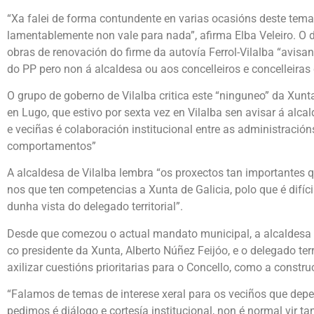
“Xa falei de forma contundente en varias ocasións deste tema
lamentablemente non vale para nada”, afirma Elba Veleiro. O 
obras de renovación do firme da autovía Ferrol-Vilalba “avisan
do PP pero non á alcaldesa ou aos concelleiros e concelleiras
O grupo de goberno de Vilalba critica este “ninguneo” da Xunt
en Lugo, que estivo por sexta vez en Vilalba sen avisar á alca
e veciñas é colaboración institucional entre as administracións
comportamentos”
A alcaldesa de Vilalba lembra “os proxectos tan importantes 
nos que ten competencias a Xunta de Galicia, polo que é difíci
dunha vista do delegado territorial”.
Desde que comezou o actual mandato municipal, a alcaldesa 
co presidente da Xunta, Alberto Núñez Feijóo, e o delegado terr
axilizar cuestións prioritarias para o Concello, como a constru
“Falamos de temas de interese xeral para os veciños que dep
pedimos é diálogo e cortesía institucional, non é normal vir ta