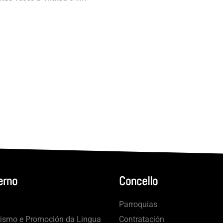
erno
Concello
Parroquias
rismo e Promoción da Lingua
Contratación