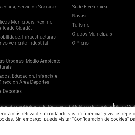
cenda, Servicios Sociais e
Sede Electrónica
Novas
licos Municipais, Réxime
Turismo
uridade Cidadá.
Grupos Municipais
bilidade, Infraestructuras
nvolvemento Industrial
O Pleno
ras Urbanas, Medio Ambiente
turais
ados, Educación, Infancia e
irección Área Deportes
a Deportes
mos de uso
Política de Privacidade
Política de Cookies
Mapa We
encia más relevante recordando sus preferencias y visitas repeti
cookies. Sin embargo, puede visitar "Configuración de cookies" p
Concello de Vilalba © 2020 Todos los derechos reservados