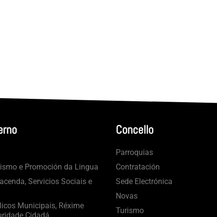
erno
Concello
Parroquias
rismo e Promoción da Lingua
Contratación
cenda, Servicios Sociais e
Sede Electrónica
Novas
licos Municipais, Réxime
Turismo
uridade Cidadá.