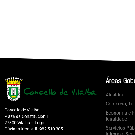
Áreas Gob
Alcaldía
Comercio, Tu
Concello de Vilalba
Economía e Fa
Plaza da Constitucion 1
Igualdade
27800 Vilalba – Lugo
Servicios Púb
Oficinas Xerais tlf. 982 510 305
interno e Seg