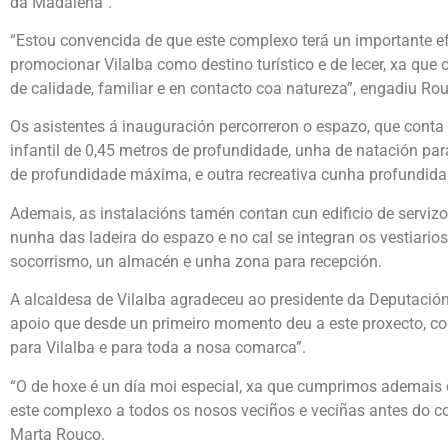
da Madalena”.
“Estou convencida de que este complexo terá un importante 
promocionar Vilalba como destino turístico e de lecer, xa que 
de calidade, familiar e en contacto coa natureza”, engadiu Ro
Os asistentes á inauguración percorreron o espazo, que conta 
infantil de 0,45 metros de profundidade, unha de natación par
de profundidade máxima, e outra recreativa cunha profundida
Ademais, as instalacións tamén contan cun edificio de serviz
nunha das ladeira do espazo e no cal se integran os vestiarios
socorrismo, un almacén e unha zona para recepción.
A alcaldesa de Vilalba agradeceu ao presidente da Deputació
apoio que desde un primeiro momento deu a este proxecto, co
para Vilalba e para toda a nosa comarca”.
“O de hoxe é un día moi especial, xa que cumprimos ademais
este complexo a todos os nosos veciños e veciñas antes do c
Marta Rouco.