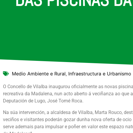
Medio Ambiente e Rural
,
Infraestructura e Urbanismo
O Concello de Vilalba inaugurou oficialmente as novas piscin
recreativa da Madalena, nun acto aberto á veciñanza ao que as
Deputación de Lugo, José Tomé Roca.
Na súa intervención, a alcaldesa de Vilalba, Marta Rouco, des
veciños e visitantes poderán gozar dunha nova oferta de ocio
serve ademais para impulsar e poñer en valor este espazo natu