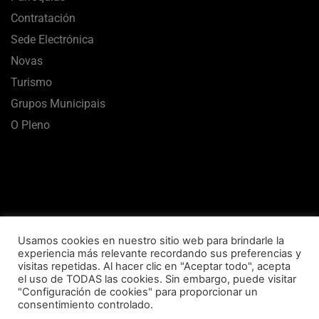
Contratación
Sede Electrónica
Novas
Turismo
Grupos Municipais
O Pleno
Usamos cookies en nuestro sitio web para brindarle la
experiencia más relevante recordando sus preferencias y
visitas repetidas. Al hacer clic en "Aceptar todo", acepta
el uso de TODAS las cookies. Sin embargo, puede visitar
Aviso Legal
Termos de uso
Política de Privacidade
"Configuración de cookies" para proporcionar un
consentimiento controlado.
Política de Cookies
Mapa Web
Accesibilidade
.