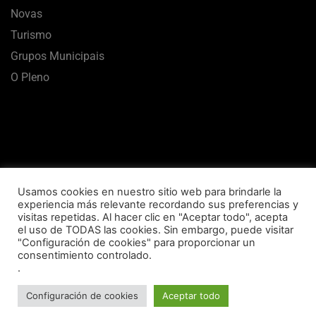
Novas
Turismo
Grupos Municipais
O Pleno
Usamos cookies en nuestro sitio web para brindarle la
experiencia más relevante recordando sus preferencias y
visitas repetidas. Al hacer clic en "Aceptar todo", acepta
el uso de TODAS las cookies. Sin embargo, puede visitar
Aviso Legal
Termos de uso
Política de Privacidade
"Configuración de cookies" para proporcionar un
consentimiento controlado.
Política de Cookies
Mapa Web
Accesibilidade
.
Concello de Vilalba © 2020 Todos los derechos reservados
Configuración de cookies
Aceptar todo
Desarrollado por Imglo