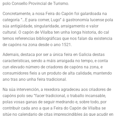
polo Consello Provincial de Turismo.
Concretamente, a nosa Feira do Capón foi galardoada na
categoría “…E para comer, Lugo” á gastronomía lucense pola
súa antigüidade, singularidade, arraigamento e valor
cultural. O capón de Vilalba ten unha longa historia, do cal
temos referencias bibliográficas que nos falan da existencia
de capóns na zona desde o ano 1521.
Ademais, destaca por ser a única feira en Galicia destas
características, sendo a máis arraigada no tempo, e conta
cun elevado número de criadores de capóns na zona, e
consumidores fieis a un produto de alta calidade, mantendo
ano tras ano unha feira tradicional.
Na súa intervención, a rexedora agradeceu aos criadores de
capóns polo seu “facer tradicional, o traballo incansable,
polas vosas ganas de seguir medrando e, sobre todo, por
contribuír cada ano a que a Feira do Capón de Vilalba se
sitúe no calendario de citas imprescindibles ás que acudir en