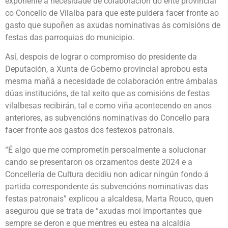
expoñerlle a necesidade de colaboración do ente provincial
co Concello de Vilalba para que este puidera facer fronte ao
gasto que supoñen as axudas nominativas ás comisións de
festas das parroquias do municipio.
Así, despois de lograr o compromiso do presidente da
Deputación, a Xunta de Goberno provincial aprobou esta
mesma mañá a necesidade de colaboración entre ámbalas
dúas institucións, de tal xeito que as comisións de festas
vilalbesas recibirán, tal e como viña acontecendo en anos
anteriores, as subvencións nominativas do Concello para
facer fronte aos gastos dos festexos patronais.
“É algo que me comprometín persoalmente a solucionar
cando se presentaron os orzamentos deste 2024 e a
Concellería de Cultura decidiu non adicar ningún fondo á
partida correspondente ás subvencións nominativas das
festas patronais” explicou a alcaldesa, Marta Rouco, quen
asegurou que se trata de “axudas moi importantes que
sempre se deron e que mentres eu estea na alcaldía