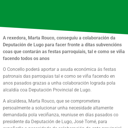
A rexedora, Marta Rouco, conseguiu a colaboración da
Deputación de Lugo para facer fronte a ditas subvencións
coas que contarán as festas parroquiais, tal e como se viña
facendo todos os anos
O Concello poderá aportar a axuda económica ás festas
patronais das parroquias tal e como se viña facendo en
anos pasados grazas a unha colaboración lograda pola
alcaldía coa Deputación Provincial de Lugo.
A alcaldesa, Marta Rouco, que se comprometera
persoalmente a solucionar unha necesidade altamente
demandada pola veciñanza, reuniuse en días pasados co
presidente da Deputación de Lugo, José Tomé, para