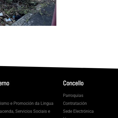
erno
Concello
Parroquias
rismo e Promoción da Lingua
Contratación
cenda, Servicios Sociais e
Sede Electrónica