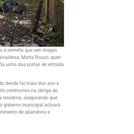
 e semella que sen ningún
alcaldesa, Marta Rouco, quen
ña unha das portas de entrada
do dende fai máis dun ano e
llo verémonos na obriga de
 a rexedora, asegurando que
 o goberno municipal actuará
entimento de abandono e