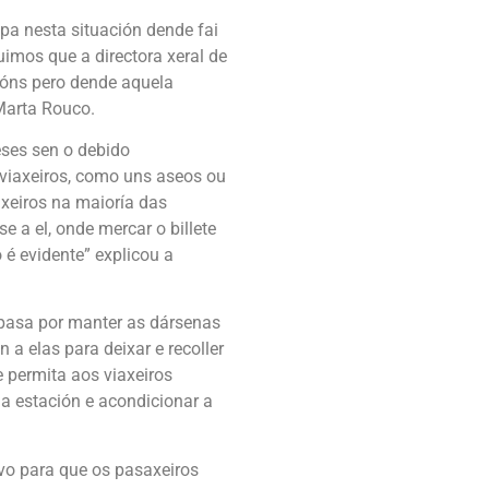
pa nesta situación dende fai
imos que a directora xeral de
ións pero dende aquela
Marta Rouco.
eses sen o debido
viaxeiros, como uns aseos ou
axeiros na maioría das
 a el, onde mercar o billete
 é evidente” explicou a
o pasa por manter as dársenas
a elas para deixar e recoller
 permita aos viaxeiros
a estación e acondicionar a
vo para que os pasaxeiros