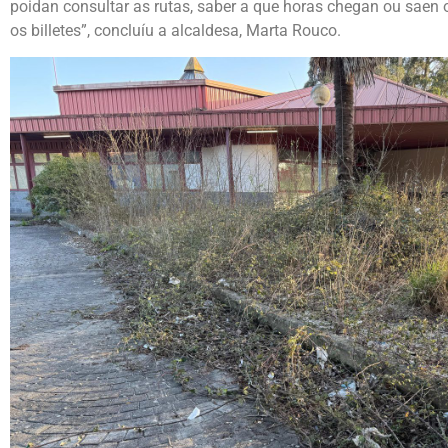
poidan consultar as rutas, saber a que horas chegan ou saen
os billetes”, concluíu a alcaldesa, Marta Rouco.