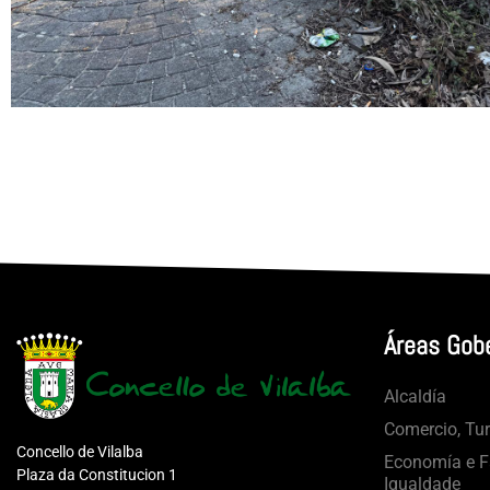
Áreas Gob
Alcaldía
Comercio, Tu
Concello de Vilalba
Economía e Fa
Plaza da Constitucion 1
Igualdade