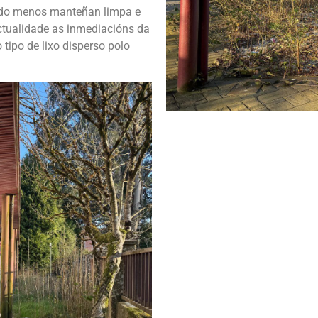
cando menos manteñan limpa e
ctualidade as inmediacións da
tipo de lixo disperso polo