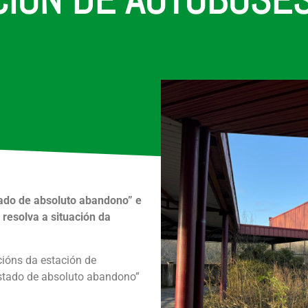
tado de absoluto abandono” e
 resolva a situación da
cións da estación de
estado de absoluto abandono”