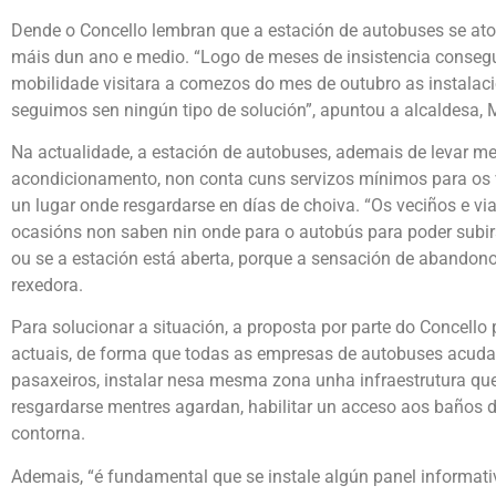
Dende o Concello lembran que a estación de autobuses se ato
máis dun ano e medio. “Logo de meses de insistencia consegu
mobilidade visitara a comezos do mes de outubro as instalac
seguimos sen ningún tipo de solución”, apuntou a alcaldesa, 
Na actualidade, a estación de autobuses, ademais de levar m
acondicionamento, non conta cuns servizos mínimos para os 
un lugar onde resgardarse en días de choiva. “Os veciños e vi
ocasións non saben nin onde para o autobús para poder subirse
ou se a estación está aberta, porque a sensación de abandono
rexedora.
Para solucionar a situación, a proposta por parte do Concell
actuais, de forma que todas as empresas de autobuses acudan 
pasaxeiros, instalar nesa mesma zona unha infraestrutura que
resgardarse mentres agardan, habilitar un acceso aos baños d
contorna.
Ademais, “é fundamental que se instale algún panel informati