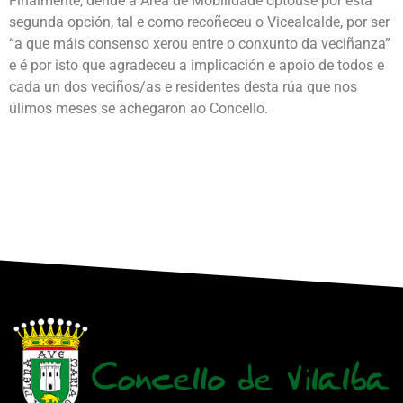
Finalmente, dende a Área de Mobilidade optouse por esta
segunda opción, tal e como recoñeceu o Vicealcalde, por ser
“a que máis consenso xerou entre o conxunto da veciñanza”
e é por isto que agradeceu a implicación e apoio de todos e
cada un dos veciños/as e residentes desta rúa que nos
úlimos meses se achegaron ao Concello.