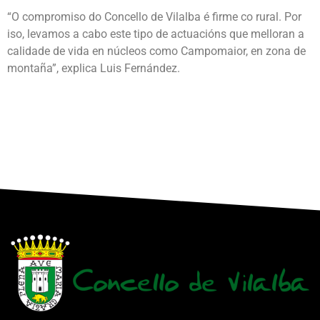
“O compromiso do Concello de Vilalba é firme co rural. Por
iso, levamos a cabo este tipo de actuacións que melloran a
calidade de vida en núcleos como Campomaior, en zona de
montaña”, explica Luis Fernández.