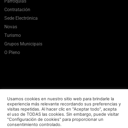
Parroquias
Contratación
Sede Electrónica
Novas
Turismo
Grupos Municipais
O Pleno
Usamos cookies en nuestro sitio web para brindarle la
experiencia más relevante recordando sus preferencias y
visitas repetidas. Al hacer clic en "Aceptar todo", acepta
el uso de TODAS las cookies. Sin embargo, puede visitar
Aviso Legal
Termos de uso
Política de Privacidade
"Configuración de cookies" para proporcionar un
consentimiento controlado.
Política de Cookies
Mapa Web
Accesibilidade