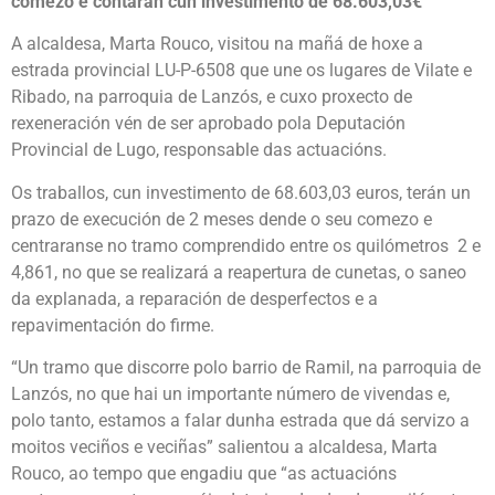
comezo e contarán cun investimento de 68.603,03€
A alcaldesa, Marta Rouco, visitou na mañá de hoxe a
estrada provincial LU-P-6508 que une os lugares de Vilate e
Ribado, na parroquia de Lanzós, e cuxo proxecto de
rexeneración vén de ser aprobado pola Deputación
Provincial de Lugo, responsable das actuacións.
Os traballos, cun investimento de 68.603,03 euros, terán un
prazo de execución de 2 meses dende o seu comezo e
centraranse no tramo comprendido entre os quilómetros 2 e
4,861, no que se realizará a reapertura de cunetas, o saneo
da explanada, a reparación de desperfectos e a
repavimentación do firme.
“Un tramo que discorre polo barrio de Ramil, na parroquia de
Lanzós, no que hai un importante número de vivendas e,
polo tanto, estamos a falar dunha estrada que dá servizo a
moitos veciños e veciñas” salientou a alcaldesa, Marta
Rouco, ao tempo que engadiu que “as actuacións