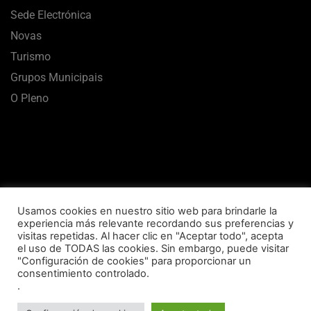
Sede Electrónica
Novas
Turismo
Grupos Municipais
O Pleno
Usamos cookies en nuestro sitio web para brindarle la
experiencia más relevante recordando sus preferencias y
visitas repetidas. Al hacer clic en "Aceptar todo", acepta
el uso de TODAS las cookies. Sin embargo, puede visitar
Aviso Legal
Termos de uso
Política de Privacidade
"Configuración de cookies" para proporcionar un
consentimiento controlado.
Política de Cookies
Mapa Web
Accesibilidade
.
Concello de Vilalba © 2020 Todos los derechos reservados