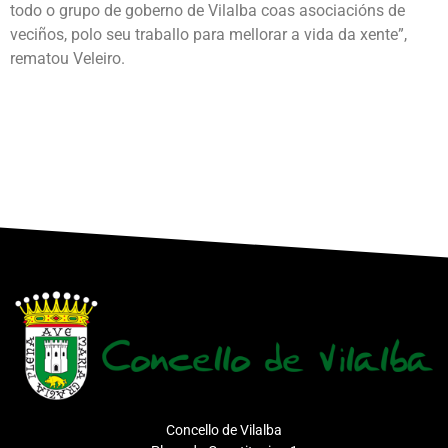
todo o grupo de goberno de Vilalba coas asociacións de
veciños, polo seu traballo para mellorar a vida da xente”,
rematou Veleiro.
Concello de Vilalba