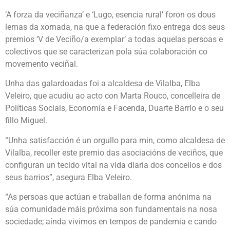
‘A forza da veciñanza’ e ‘Lugo, esencia rural’ foron os dous
lemas da xornada, na que a federación fixo entrega dos seus
premios ‘V de Veciño/a exemplar’ a todas aquelas persoas e
colectivos que se caracterizan pola súa colaboración co
movemento veciñal.
Unha das galardoadas foi a alcaldesa de Vilalba, Elba
Veleiro, que acudiu ao acto con Marta Rouco, concelleira de
Políticas Sociais, Economía e Facenda, Duarte Barrio e o seu
fillo Miguel.
“Unha satisfacción é un orgullo para min, como alcaldesa de
Vilalba, recoller este premio das asociacións de veciños, que
configuran un tecido vital na vida diaria dos concellos e dos
seus barrios”, asegura Elba Veleiro.
“As persoas que actúan e traballan de forma anónima na
súa comunidade máis próxima son fundamentais na nosa
sociedade; aínda vivimos en tempos de pandemia e cando