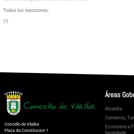
Todas las reacciones:
77
Áreas Gob
Alcaldía
Comercio, Tu
Concello de Vilalba
Economía e Fa
Plaza da Constitucion 1
Igualdade