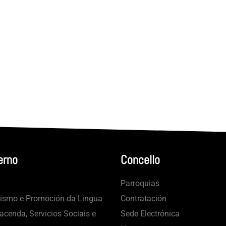
erno
Concello
Parroquias
rismo e Promoción da Lingua
Contratación
cenda, Servicios Sociais e
Sede Electrónica