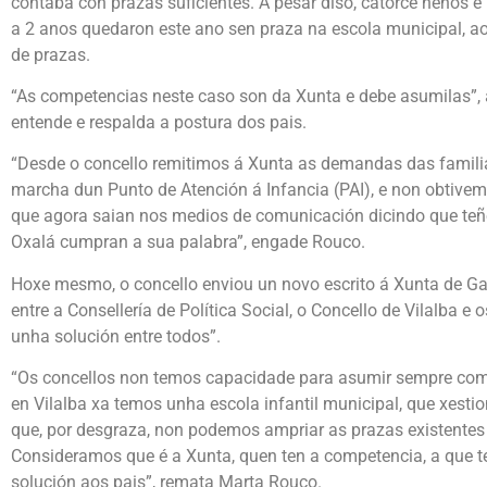
contaba con prazas suficientes. A pesar diso, catorce nenos e
a 2 anos quedaron este ano sen praza na escola municipal, a
de prazas.
“As competencias neste caso son da Xunta e debe asumilas”,
entende e respalda a postura dos pais.
“Desde o concello remitimos á Xunta as demandas das familias
marcha dun Punto de Atención á Infancia (PAI), e non obtivem
que agora saian nos medios de comunicación dicindo que teñe
Oxalá cumpran a sua palabra”, engade Rouco.
Hoxe mesmo, o concello enviou un novo escrito á Xunta de Gal
entre a Consellería de Política Social, o Concello de Vilalba e 
unha solución entre todos”.
“Os concellos non temos capacidade para asumir sempre com
en Vilalba xa temos unha escola infantil municipal, que xestio
que, por desgraza, non podemos ampriar as prazas existentes 
Consideramos que é a Xunta, quen ten a competencia, a que t
solución aos pais”, remata Marta Rouco.