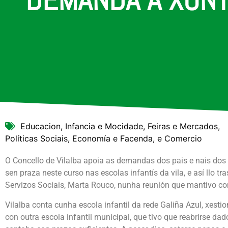
Educacion, Infancia e Mocidade, Feiras e Mercados
,
Políticas Sociais, Economía e Facenda, e Comercio
O Concello de Vilalba apoia as demandas dos pais e nais do
sen praza neste curso nas escolas infantís da vila, e así llo tr
Servizos Sociais, Marta Rouco, nunha reunión que mantivo con
Vilalba conta cunha escola infantil da rede Galiña Azul, xesti
con outra escola infantil municipal, que tivo que reabrirse da