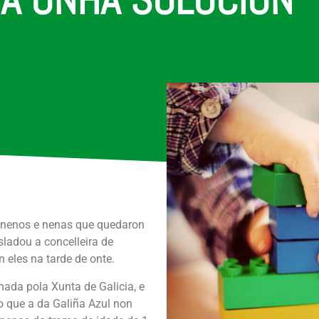
s nenos e nenas que quedaron
asladou a concelleira de
 eles na tarde de onte.
onada pola Xunta de Galicia, e
do que a da Galiña Azul non