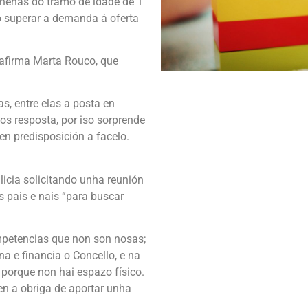
 nenas do tramo de idade de 1
o superar a demanda á oferta
 afirma Marta Rouco, que
, entre elas a posta en
os resposta, por iso sorprende
n predisposición a facelo.
icia solicitando unha reunión
os pais e nais “para buscar
petencias que non son nosas;
na e financia o Concello, e na
porque non hai espazo físico.
en a obriga de aportar unha