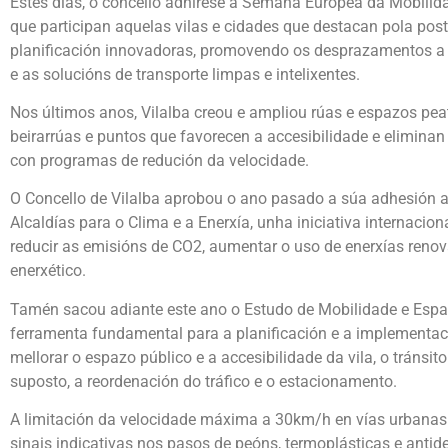
Estes días, o concello adhírese á Semana Europea da Mobilida
que participan aquelas vilas e cidades que destacan pola po
planificación innovadoras, promovendo os desprazamentos a
e as solucións de transporte limpas e intelixentes.
Nos últimos anos, Vilalba creou e ampliou rúas e espazos pea
beirarrúas e puntos que favorecen a accesibilidade e eliminan 
con programas de redución da velocidade.
O Concello de Vilalba aprobou o ano pasado a súa adhesión 
Alcaldías para o Clima e a Enerxía, unha iniciativa internacio
reducir as emisións de CO2, aumentar o uso de enerxías reno
enerxético.
Tamén sacou adiante este ano o Estudo de Mobilidade e Espa
ferramenta fundamental para a planificación e a implementac
mellorar o espazo público e a accesibilidade da vila, o tránsito 
suposto, a reordenación do tráfico e o estacionamento.
A limitación da velocidade máxima a 30km/h en vías urbanas 
sinais indicativas nos pasos de peóns, termoplásticas e antide