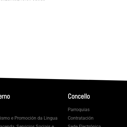
erno
Concello
Parroquias
rismo e Promoción da Lingua
Contratación
cenda, Servicios Sociais e
Sede Electrónica