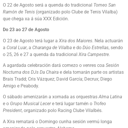
O 22 de Agosto será a quenda do tradicional
Torneo San
Ramón de Tenis
(organizado polo Clube de Tenis Vilalba)
que chega xa á súa XXX Edición.
Do 23 ao 27 de Agosto
O 23 de Agosto terá lugar a
Xira dos Maiores
. Nela actuarán
a
Coral Luar
, a
Charanga de Vilalba
e do
Dúo Estrellas
, sendo
o 25, 26 e 27 a quenda da tradicional
Xira Campestre.
A agardada celebración dará comezo o venres coa
Sesión
Nocturna dos D
J
s Da Chaira
e dela tomarán parte os artistas
Brais Tradd; Cris Vázquez; David García; Decrux; Diego
Amigo e Peabody.
O sábado amenizarán a xornada as orquestras
Alma Latina
e o
Grupo Musical Lecer
e terá lugar tamén o
Trofeo
President
, organizado polo Racing Clube Vilalbés.
A Xira rematará o Domingo cunha sesión vermú longa