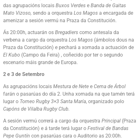
das agrupacións locais
Buxos Verdes
e
Banda de Gaitas
Mato Vizoso,
sendo a orquestra
Los Magos
a encargada de
amenizar a sesión vermú na Praza da Constitución.
Ás 20:00h, actuarán os
Bregadiers
como antesala da
verbena a cargo da orquestra
Los Magos
(ámbolos dous na
Praza da Constitución) e pechará a xornada a actuación de
El Kubo
(Campo da Feira) , coñecido por ter o segundo
escenario máis grande de Europa.
2 e 3 de Setembro
As agrupacións locais
Mestura de Nete
e
Cerna de Árbol
farán o pasarúas do día 2. Unha xornada na que tamén terá
lugar o
Torneo Rugby 3×3 Santa María
, organizado polo
Capóns
de Vilalba Rugby Club.
A sesión vermú correrá a cargo da orquestra
Principal
(Praza
da Constitución) e á tarde terá lugar o
Festival de
B
andas
Pepe Guntín
con pasarúas cara o Auditorio as 20:00h.