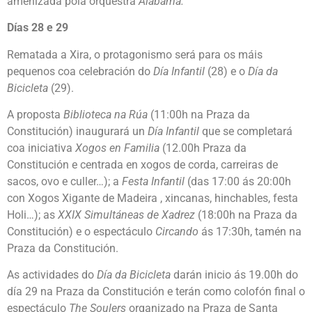
amenizada pola orquestra
Alabama.
Días 28 e 29
Rematada a Xira, o protagonismo será para os máis
pequenos coa celebración do
Día Infantil
(28) e o
Día da
Bicicleta
(29).
A proposta
Biblioteca na Rúa
(11:00h na Praza da
Constitución) inaugurará un
Día Infantil
que se completará
coa iniciativa
Xogos en
F
amilia
(12.00h Praza da
Constitución e centrada en xogos de corda, carreiras de
sacos, ovo e culler…); a
Festa
I
nfantil
(das 17:00 ás 20:00h
con Xogos Xigante de Madeira , xincanas, hinchables, festa
Holi…); as
XXIX Simult
á
neas de Xadrez
(18:00h na Praza da
Constitución) e o espectáculo
Circando
ás 17:30h, tamén na
Praza da Constitución.
As actividades do
Día da Bicicleta
darán inicio ás 19.00h do
día 29 na Praza da Constitución e terán como colofón final o
espectáculo
The Soulers
organizado na Praza de Santa