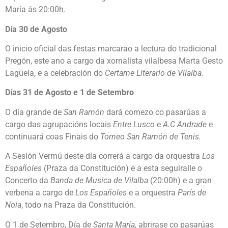
María ás 20:00h.
Día 30 de Agosto
O inicio oficial das festas marcarao a lectura do tradicional
Pregón, este ano a cargo da xornalista vilalbesa Marta Gesto
Lagüela, e a celebración do
Certame Literario de Vilalba.
Días 31 de Agosto e 1 de Setembro
O día grande de
San Ramón
dará comezo co pasarúas a
cargo das agrupacións locais
Entre Lusco
e
A.C Andrade
e
continuará coas Finais do
Torneo San Ramón de Tenis.
A Sesión Vermú deste día correrá a cargo da orquestra
Los
Españoles
(Praza da Constitución) e a esta seguiralle o
Concerto da
Banda de Musica de Vilalba
(20:00h) e a gran
verbena a cargo de
Los Españoles
e a orquestra
París de
Noia
, todo na Praza da Constitución.
O 1 de Setembro, Día de
San
ta
María
, abrirase co pasarúas