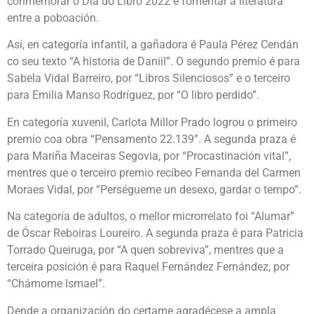
conmemorar o Día do Libro 2022 e fomentar a literatura
entre a poboación.
Así, en categoría infantil, a gañadora é Paula Pérez Cendán
co seu texto “A historia de Daniil”. O segundo premio é para
Sabela Vidal Barreiro, por “Libros Silenciosos” e o terceiro
para Emilia Manso Rodríguez, por “O libro perdido”.
En categoría xuvenil, Carlota Millor Prado logrou o primeiro
premio coa obra “Pensamento 22.139”. A segunda praza é
para Mariña Maceiras Segovia, por “Procastinación vital”,
mentres que o terceiro premio recíbeo Fernanda del Carmen
Moraes Vidal, por “Perségueme un desexo, gardar o tempo”.
Na categoría de adultos, o mellor microrrelato foi “Alumar”
de Óscar Reboiras Loureiro. A segunda praza é para Patricia
Torrado Queiruga, por “A quen sobreviva”, mentres que a
terceira posición é para Raquel Fernández Fernández, por
“Chámome Ismael”.
Dende a organización do certame agradécese a ampla