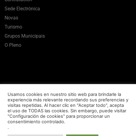
Sede Electrónica
Novas
Turismo
Grupos Municipais
O Pleno
Usamos cookies en nuestro sitio web para brindarle la
experiencia más relevante recordando sus preferencias y
visitas repetidas. Al hacer clic en "Aceptar todo", acepta
el uso de TODAS las cookies. Sin embargo, puede visitar
Aviso Legal
Termos de uso
Política de Privacidade
"Configuración de cookies" para proporcionar un
consentimiento controlado.
Política de Cookies
Mapa Web
Accesibilidade
.
Concello de Vilalba © 2020 Todos los derechos reservados