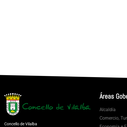
Áreas Gob
Alcaldía
Comercio, Tu
Concello de Vilalba
Economía e Fa