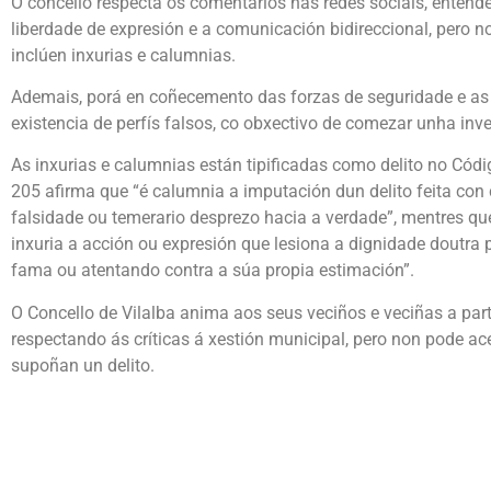
O concello respecta os comentarios nas redes sociais, entend
liberdade de expresión e a comunicación bidireccional, pero n
inclúen inxurias e calumnias.
Ademais, porá en coñecemento das forzas de seguridade e as 
existencia de perfís falsos, co obxectivo de comezar unha inve
As inxurias e calumnias están tipificadas como delito no Códig
205 afirma que “é calumnia a imputación dun delito feita co
falsidade ou temerario desprezo hacia a verdade”, mentres que
inxuria a acción ou expresión que lesiona a dignidade doutr
fama ou atentando contra a súa propia estimación”.
O Concello de Vilalba anima aos seus veciños e veciñas a parti
respectando ás críticas á xestión municipal, pero non pode a
supoñan un delito.