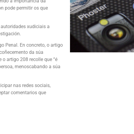
endo a importancia da
on pode permitir os que
autoridades xudiciais a
stigación.
o Penal. En concreto, o artigo
n coñecemento da súa
 o artigo 208 recolle que “é
a persoa, menoscabando a súa
cipar nas redes sociais,
ceptar comentarios que