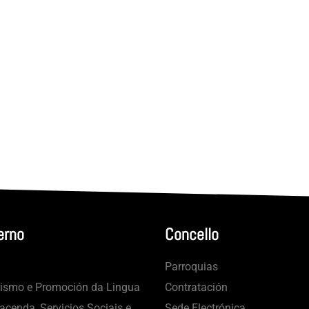
erno
Concello
Parroquias
rismo e Promoción da Lingua
Contratación
cenda, Servicios Sociais e
Sede Electrónica