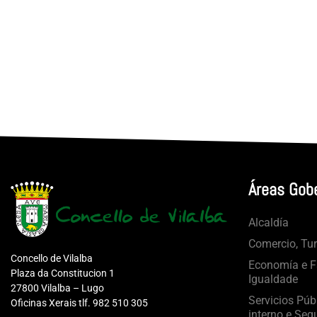
Áreas Gob
Alcaldía
Comercio, Tu
Concello de Vilalba
Economía e Fa
Plaza da Constitucion 1
Igualdade
27800 Vilalba – Lugo
Servicios Púb
Oficinas Xerais tlf. 982 510 305
interno e Seg