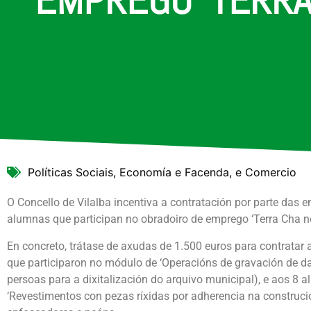
Políticas Sociais, Economía e Facenda, e Comercio
O Concello de Vilalba incentiva a contratación por parte das
alumnas que participan no obradoiro de emprego ‘Terra Cha no
En concreto, trátase de axudas de 1.500 euros para contratar
que participaron no módulo de ‘Operacións de gravación de d
persoas para a dixitalización do arquivo municipal), e aos 8
‘Revestimentos con pezas ríxidas por adherencia na construción