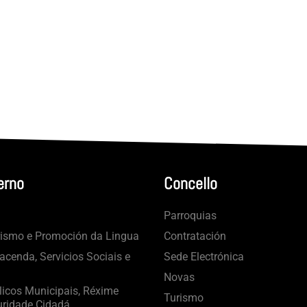
erno
Concello
Parroquias
rismo e Promoción da Lingua
Contratación
cenda, Servicios Sociais e
Sede Electrónica
Novas
licos Municipais, Réxime
Turismo
uridade Cidadá.