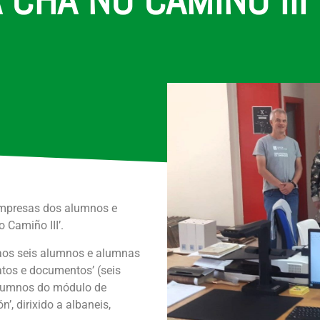
 empresas dos alumnos e
 Camiño III’.
 aos seis alumnos e alumnas
atos e documentos’ (seis
 alumnos do módulo de
’, dirixido a albaneis,