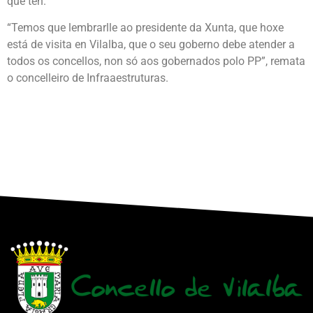
que ten.
“Temos que lembrarlle ao presidente da Xunta, que hoxe
está de visita en Vilalba, que o seu goberno debe atender a
todos os concellos, non só aos gobernados polo PP”, remata
o concelleiro de Infraaestruturas.