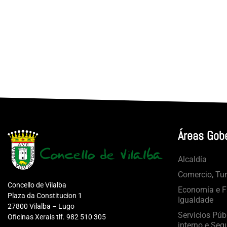
Áreas Gob
Alcaldía
Comercio, Tu
Concello de Vilalba
Economía e Fa
Plaza da Constitucion 1
Igualdade
27800 Vilalba – Lugo
Servicios Púb
Oficinas Xerais tlf. 982 510 305
interno e Seg