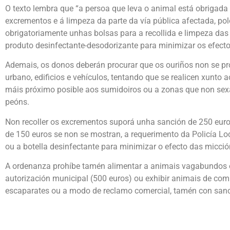
O texto lembra que “a persoa que leva o animal está obrigada a 
excrementos e á limpeza da parte da vía pública afectada, pol
obrigatoriamente unhas bolsas para a recollida e limpeza das
produto desinfectante-desodorizante para minimizar os efect
Ademais, os donos deberán procurar que os ouriños non se pr
urbano, edificios e vehículos, tentando que se realicen xunto 
máis próximo posible aos sumidoiros ou a zonas que non sexa
peóns.
Non recoller os excrementos suporá unha sanción de 250 eur
de 150 euros se non se mostran, a requerimento da Policía Loc
ou a botella desinfectante para minimizar o efecto das micció
A ordenanza prohíbe tamén alimentar a animais vagabundos o
autorización municipal (500 euros) ou exhibir animais de co
escaparates ou a modo de reclamo comercial, tamén con sanc