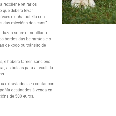
recoller e retirar os
o que deberá levar
 feces e unha botella con
os das miccións dos cans”.
oduzan sobre o mobiliario
aos bordos das beirarrúas e o
n de xogo ou tránsito de
os, e haberá tamén sancións
al, as bolsas para a recollida
ns.
u extraviados sen contar con
mpañía destinados á venda en
ións de 500 euros.