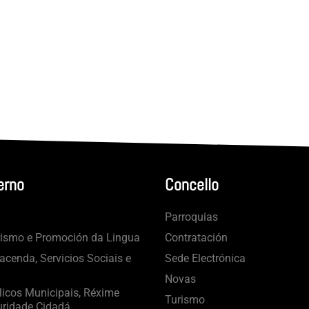
erno
Concello
Parroquias
rismo e Promoción da Lingua
Contratación
cenda, Servicios Sociais e
Sede Electrónica
Novas
licos Municipais, Réxime
Turismo
uridade Cidadá.