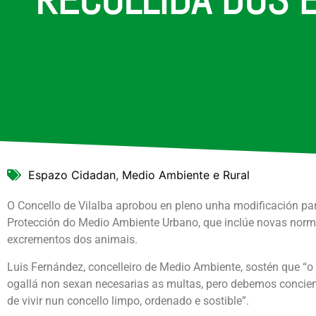
Espazo Cidadan
,
Medio Ambiente e Rural
O Concello de Vilalba aprobou en pleno unha modificación pa
Protección do Medio Ambiente Urbano, que inclúe novas norma
excrementos dos animais.
Luis Fernández, concelleiro de Medio Ambiente, sostén que “o 
ogallá non sexan necesarias as multas, pero debemos concie
de vivir nun concello limpo, ordenado e sostible”.