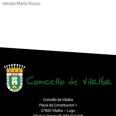
remata Marta Rouco.
Concello de Vilalba
Plaza da Constitucion 1
27800 Vilalba – Lugo
Oficinas Xerais tlf. 982 510 305