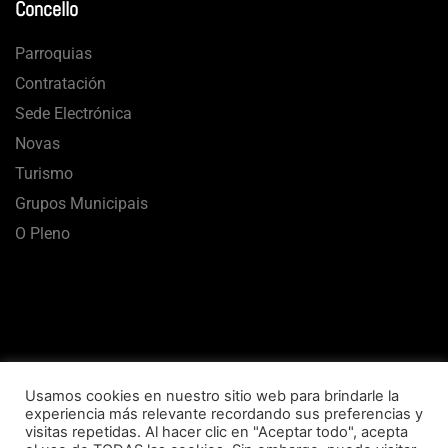
Concello
Parroquias
Contratación
Sede Electrónica
Novas
Turismo
Grupos Municipais
O Pleno
Usamos cookies en nuestro sitio web para brindarle la
experiencia más relevante recordando sus preferencias y
visitas repetidas. Al hacer clic en "Aceptar todo", acepta