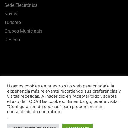
Sede Electrónica
Novas
Turismo
Grupos Municipais
O Pleno
Usamos cookies en nuestro sitio web para brindarle la
experiencia más relevante recordando sus preferencias y
visitas repetidas. Al hacer clic en "Aceptar todo", acepta
el uso de TODAS las cookies. Sin embargo, puede visitar
Aviso Legal
Termos de uso
Política de Privacidade
"Configuración de cookies" para proporcionar un
consentimiento controlado.
Política de Cookies
Mapa Web
Accesibilidade
.
Concello de Vilalba © 2020 Todos los derechos reservados