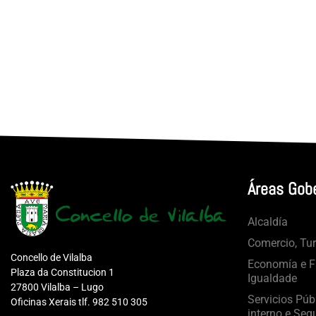
Áreas Gob
Alcaldía
Comercio, Tu
Concello de Vilalba
Economía e Fa
Plaza da Constitucion 1
Igualdade
27800 Vilalba – Lugo
Servicios Púb
Oficinas Xerais tlf. 982 510 305
interno e Seg