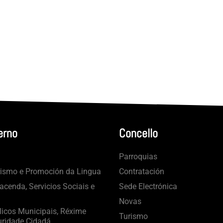
erno
Concello
Parroquias
rismo e Promoción da Lingua
Contratación
cenda, Servicios Sociais e
Sede Electrónica
Novas
licos Municipais, Réxime
Turismo
uridade Cidadá.