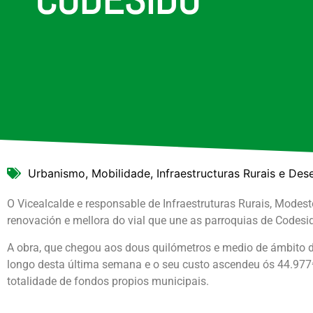
Urbanismo, Mobilidade, Infraestructuras Rurais e Des
O Vicealcalde e responsable de Infraestruturas Rurais, Modes
renovación e mellora do vial que une as parroquias de Codesid
A obra, que chegou aos dous quilómetros e medio de ámbito d
longo desta última semana e o seu custo ascendeu ós 44.977
totalidade de fondos propios municipais.