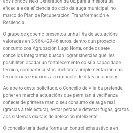
aos Fondos Next Generation da UE para a mellora da
eficacia e da eficiencia do ciclo da auga municipal, no
marco do Plan de Recuperación, Transformación e
Resilencia.
O grupo de goberno presentou unha liña de actuacións,
valoradas en 3.964.429,46 euros, dentro dun proxecto
conxunto coa Agrupación Lugo Norte, onde os sete
concellos integrantes buscan lograr sinerxias que lles
posibiliten acadar un fortalecemento da súa capacidade
técnica, compartir custos, mellorar a implementación das
tecnoloxías e maximizar o impacto de ditas actuacións.
Ao abeiro desta solicitude, o Concello de Vilalba pretende
poñer en marcha actuacións que permitan á veciñanza
coñecer de primeira man o seu consumo de auga real
(gracias á telelectura), evitar perdas e detectar fugas, grazas
aos sistemas dixitais de detección intelixente.
O concello tería desta forma un control exhaustivo e en