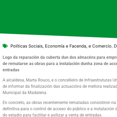
Políticas Sociais, Economía e Facenda, e Comercio
,
D
Logo da reparación da cuberta dun dos almacéns para empr
de rematarse as obras para a
instalación
dunha zona de acce
entradas
A alcaldesa, Marta Rouco, e o concelleiro de Infraestruturas 
de informar da finalización das actuacións de mellora realiza
Municipal da Madalena.
En concreto, as obras recentemente rematadas consistiron na
definitiva para o control de acceso do público e a instalación
do estadio para facilitar e axilizar a venta de entradas.