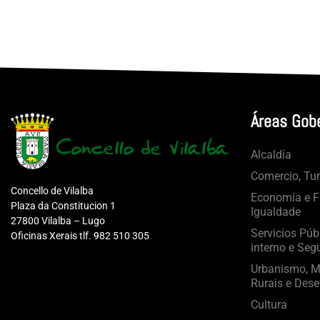
Áreas Gob
Alcaldía
Comercio, Tu
Concello de Vilalba
Economía e Fa
Plaza da Constitucion 1
Igualdade
27800 Vilalba – Lugo
Servicios Púb
Oficinas Xerais tlf. 982 510 305
interno e Seg
Urbanismo, Mo
Rurais e Dese
Cultura