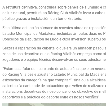
A estrutura definitiva, construída sobre paneis de aluminio e cr
de luz natural, permitirá ao Rácing Club Vilalbés levar a cabo
público grazas á instalación dun torno xiratorio.
Esta última actuación súmase ás recentes obras de reposició
Estadio Municipal da Madalena, incluídas ámbalas dúas no P
Concellos da Deputación de Lugo e cuxa inversión superou os
Grazas á reparación da cuberta, o que era un almacén pasou 
zona de uso deportivo que o Racing Vilalbés emprega como x
xogadores e o equipo técnico desenvolvan os seus adestramen
“Estamos a falar dun conxunto de actuacións que eran necesari
do Rácing Vilalbés e axustar o Estadio Municipal da Madalen
esixencias da categoría na que compiten”, sinalou a alcaldesa
salientou “a cantidade de actuacións que veñen de realizarse 
instalacións deportivas do noso concello, co obxectivo de mell
deportivos e a práctica do deporte entre os nosos veciños”.