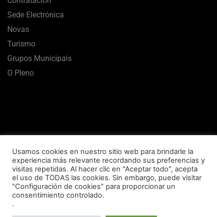
Contratación
Sede Electrónica
Novas
Turismo
Grupos Municipais
O Pleno
Usamos cookies en nuestro sitio web para brindarle la
experiencia más relevante recordando sus preferencias y
visitas repetidas. Al hacer clic en "Aceptar todo", acepta
el uso de TODAS las cookies. Sin embargo, puede visitar
Aviso Legal
Termos de uso
Política de Privacidade
"Configuración de cookies" para proporcionar un
consentimiento controlado.
Política de Cookies
Mapa Web
Accesibilidade
.