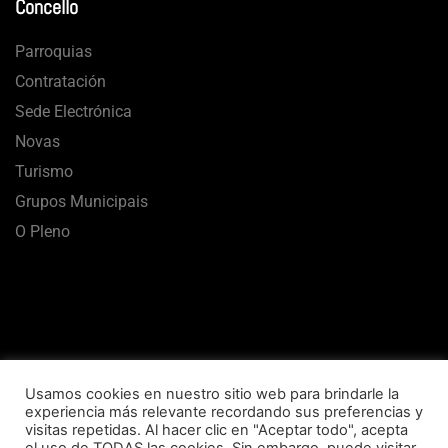
Concello
Parroquias
Contratación
Sede Electrónica
Novas
Turismo
Grupos Municipais
O Pleno
Usamos cookies en nuestro sitio web para brindarle la
experiencia más relevante recordando sus preferencias y
visitas repetidas. Al hacer clic en "Aceptar todo", acepta