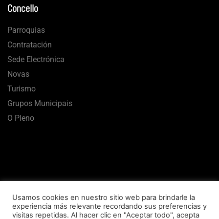
Concello
Parroquias
Contratación
Sede Electrónica
Novas
Turismo
Grupos Municipais
O Pleno
Usamos cookies en nuestro sitio web para brindarle la
experiencia más relevante recordando sus preferencias y
visitas repetidas. Al hacer clic en "Aceptar todo", acepta