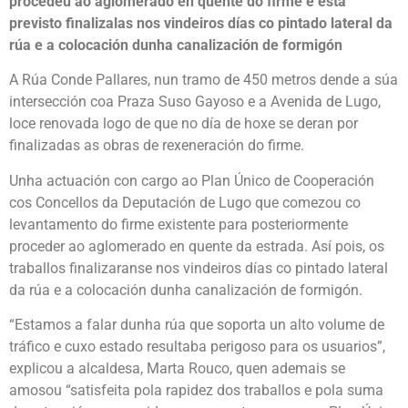
procedeu ao aglomerado en quente do firme e
está
previsto finalizalas
nos vindeiros días co pintado lateral da
rúa e a colocación dunha canalización de formigón
A Rúa Conde Pallares, nun tramo de 450 metros dende a súa
intersección coa Praza Suso Gayoso e a Avenida de Lugo,
loce renovada logo de que no día de hoxe se deran por
finalizadas as obras de rexeneración do firme.
Unha actuación con cargo ao Plan Único de Cooperación
cos Concellos da Deputación de Lugo que comezou co
levantamento do firme existente para posteriormente
proceder ao aglomerado en quente da estrada. Así pois, os
traballos finalizaranse nos vindeiros días co pintado lateral
da rúa e a colocación dunha canalización de formigón.
“Estamos a falar dunha rúa que soporta un alto volume de
tráfico e cuxo estado resultaba perigoso para os usuarios”,
explicou a alcaldesa, Marta Rouco, quen ademais se
amosou “satisfeita pola rapidez dos traballos e pola suma