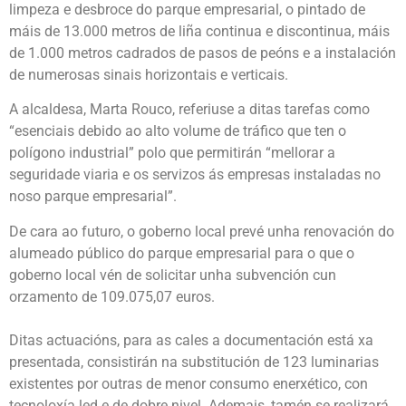
limpeza e desbroce do parque empresarial, o pintado de
máis de 13.000 metros de liña continua e discontinua, máis
de 1.000 metros cadrados de pasos de peóns e a instalación
de numerosas sinais horizontais e verticais.
A alcaldesa, Marta Rouco, referiuse a ditas tarefas como
“esenciais debido ao alto volume de tráfico que ten o
polígono industrial” polo que permitirán “mellorar a
seguridade viaria e os servizos ás empresas instaladas no
noso parque empresarial”.
De cara ao futuro, o goberno local prevé unha renovación do
alumeado público do parque empresarial para o que o
goberno local vén de solicitar unha subvención cun
orzamento de 109.075,07 euros.
Ditas actuacións, para as cales a documentación está xa
presentada, consistirán na substitución de 123 luminarias
existentes por outras de menor consumo enerxético, con
tecnoloxía led e de dobre nivel. Ademais, tamén se realizará