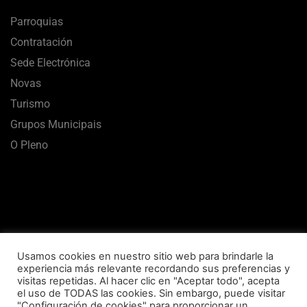
Parroquias
Contratación
Sede Electrónica
Novas
Turismo
Grupos Municipais
O Pleno
Usamos cookies en nuestro sitio web para brindarle la
experiencia más relevante recordando sus preferencias y
visitas repetidas. Al hacer clic en "Aceptar todo", acepta
el uso de TODAS las cookies. Sin embargo, puede visitar
Aviso Legal
Termos de uso
Política de Privacidade
"Configuración de cookies" para proporcionar un