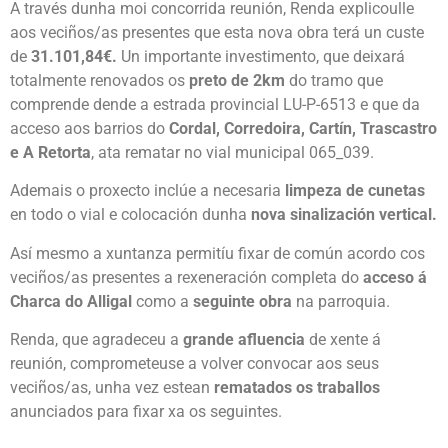
A través dunha moi concorrida reunión, Renda explicoulle
aos veciños/as presentes que esta nova obra terá un custe
de
31.101,84€.
Un importante investimento, que deixará
totalmente renovados os
preto de 2km
do tramo que
comprende dende a estrada provincial LU-P-6513 e que da
acceso aos barrios do
Cordal, Corredoira, Cartín, Trascastro
e A Retorta
, ata rematar no vial municipal 065_039.
Ademais o proxecto inclúe a necesaria
limpeza de cunetas
en todo o vial e colocación dunha
nova sinalización vertical.
Así mesmo a xuntanza permitíu fixar de común acordo cos
veciños/as presentes a rexeneración completa do
acceso á
Charca do Alligal
como a
seguinte obra
na parroquia.
Renda, que agradeceu a
grande afluencia
de xente á
reunión, comprometeuse a volver convocar aos seus
veciños/as, unha vez estean
rematados os traballos
anunciados para fixar xa os seguintes.