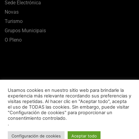
Sede Electrónica
Novas
Turismo
Grupos Municipais
O Pleno
Usamos cookies en nuestro sitio web para brindarle la
experiencia más relevante recordando sus preferencias y
visitas repetidas. Al hacer clic en "Aceptar todo", acepta
el uso de TODAS las cookies. Sin embargo, puede visitar
Aviso Legal
Termos de uso
Política de Privacidade
"Configuración de cookies" para proporcionar un
consentimiento controlado.
Política de Cookies
Mapa Web
Accesibilidade
.
Concello de Vilalba © 2020 Todos los derechos reservados
Configuración de cookies
Aceptar todo