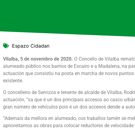
Espazo Cidadan
Vilalba, 5 de novembro de 2020.
O Concello de Vilalba remato
alumeado público nos barrios de Escairo e a Madalena, na pa
actuación que consistiu na posta en marcha de novos puntos 
existente.
O concelleiro de Servizos e tenente de alcalde de Vilalba, Rod
actuación, “xa que é un dos principais accesos ao casco urbá
gran número de vehículos pois é un dos accesos dende a auto
“Ademais da mellora en alumeado, cos traballos tamén se mel
aproveitamos as obras para colocar reductores de velocidade 