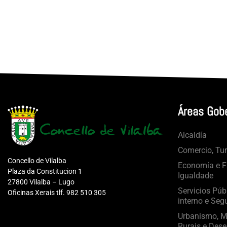
Áreas Gob
Alcaldía
Comercio, Tu
Concello de Vilalba
Economía e Fa
Plaza da Constitucion 1
Igualdade
27800 Vilalba – Lugo
Servicios Púb
Oficinas Xerais tlf. 982 510 305
interno e Seg
Urbanismo, Mo
Rurais e Dese