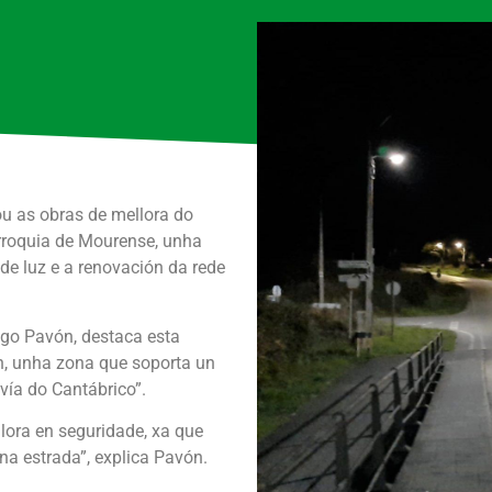
u as obras de mellora do
rroquia de Mourense, unha
de luz e a renovación da rede
rigo Pavón, destaca esta
n, unha zona que soporta un
vía do Cantábrico”.
lora en seguridade, xa que
na estrada”, explica Pavón.