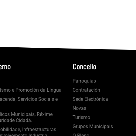
erno
Concello
Parroquias
rismo e Promoción da Lingua
Contratación
cenda, Servicios Sociais e
Sede Electrónica
Novas
licos Municipais, Réxime
Turismo
uridade Cidadá.
Grupos Municipais
bilidade, Infraestructuras
nvolvemento Industrial
O Pleno