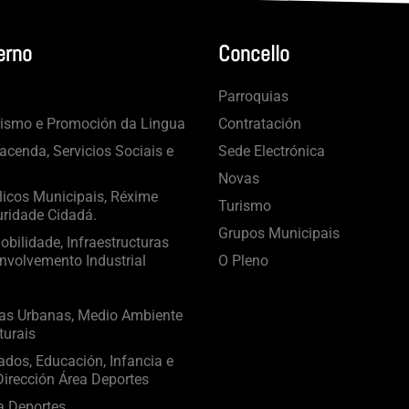
erno
Concello
Parroquias
rismo e Promoción da Lingua
Contratación
cenda, Servicios Sociais e
Sede Electrónica
Novas
licos Municipais, Réxime
Turismo
uridade Cidadá.
Grupos Municipais
bilidade, Infraestructuras
nvolvemento Industrial
O Pleno
ras Urbanas, Medio Ambiente
turais
ados, Educación, Infancia e
irección Área Deportes
a Deportes