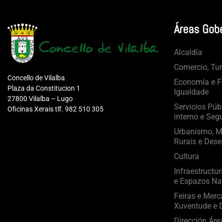
Áreas Gob
Alcaldía
Comercio, Tu
Concello de Vilalba
Economía e Fa
Plaza da Constitucion 1
Igualdade
27800 Vilalba – Lugo
Servicios Púb
Oficinas Xerais tlf. 982 510 305
interno e Seg
Urbanismo, Mo
Rurais e Dese
Cultura
Infraestructu
e Espazos Na
Feiras e Merc
Xuventude e D
Dirección Áre