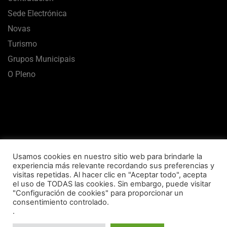
Sede Electrónica
Novas
Turismo
Grupos Municipais
O Pleno
Usamos cookies en nuestro sitio web para brindarle la
experiencia más relevante recordando sus preferencias y
visitas repetidas. Al hacer clic en "Aceptar todo", acepta
el uso de TODAS las cookies. Sin embargo, puede visitar
Aviso Legal
Termos de uso
Política de Privacidade
"Configuración de cookies" para proporcionar un
consentimiento controlado.
Política de Cookies
Mapa Web
Accesibilidade
.
Concello de Vilalba © 2020 Todos los derechos reservados