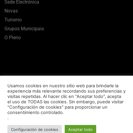
Sede Electrónica
Novas
Turismo
Grupos Municipais
O Pleno
Usamos cookies en nuestro sitio web para brindarle la
experiencia más relevante recordando sus preferencias y
visitas repetidas. Al hacer clic en "Aceptar todo", acepta
el uso de TODAS las cookies. Sin embargo, puede visitar
Aviso Legal
Termos de uso
Política de Privacidade
"Configuración de cookies" para proporcionar un
consentimiento controlado.
Política de Cookies
Mapa Web
Accesibilidade
.
Concello de Vilalba © 2020 Todos los derechos reservados
Configuración de cookies
Aceptar todo