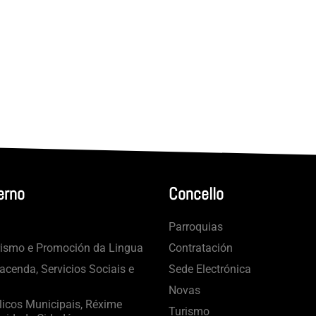
erno
Concello
Parroquias
rismo e Promoción da Lingua
Contratación
cenda, Servicios Sociais e
Sede Electrónica
Novas
licos Municipais, Réxime
Turismo