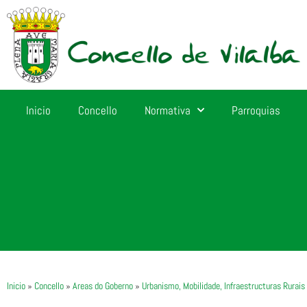
Inicio
Concello
Normativa
Parroquias
Inicio
»
Concello
»
Areas do Goberno
»
Urbanismo, Mobilidade, Infraestructuras Rurai