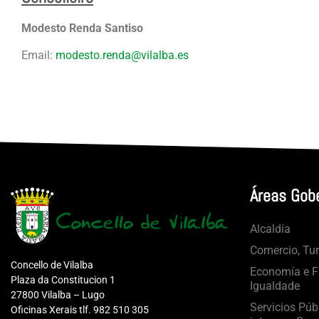
Modesto Renda Santiso
Email:
modesto.renda@vilalba.es
Áreas Gob
Alcaldía
Comercio, Tu
Concello de Vilalba
Economía e Fa
Plaza da Constitucion 1
Igualdade
27800 Vilalba – Lugo
Servicios Púb
Oficinas Xerais tlf. 982 510 305