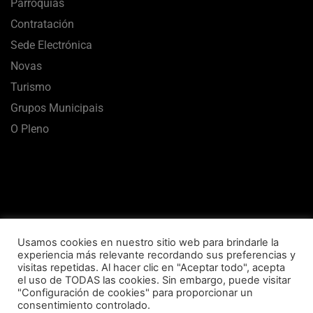
Parroquias
Contratación
Sede Electrónica
Novas
Turismo
Grupos Municipais
O Pleno
Usamos cookies en nuestro sitio web para brindarle la
experiencia más relevante recordando sus preferencias y
visitas repetidas. Al hacer clic en "Aceptar todo", acepta
el uso de TODAS las cookies. Sin embargo, puede visitar
Aviso Legal
Termos de uso
Política de Privacidade
"Configuración de cookies" para proporcionar un
consentimiento controlado.
Política de Cookies
Mapa Web
Accesibilidade