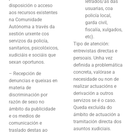
letrados/as das
disposición o acceso
usuarias, coa
aos recursos existentes
policía local,
na Comunidade
garda civil,
Autónoma a través da
fiscalía, xulgados,
xestión urxente cos
etc).
servizos da policía,
Tipo de atención:
sanitarios, psicolóxicos,
entrevistas directas e
xudiciáis e sociáis que
persoais. Unha vez
sexan oportunos.
definida a problemática
concreta, valórase a
– Recepción de
necesidade ou non de
denuncias e queixas en
realizar actuacións e
materia de
derivación a outros
discriminación por
servizos se é o caso.
razón de sexo no
Queda excluída do
ámbito da publicidade
ámbito de actuación a
e os medios de
tramitación directa dos
comunicación e
asuntos xudiciais.
traslado destas ao