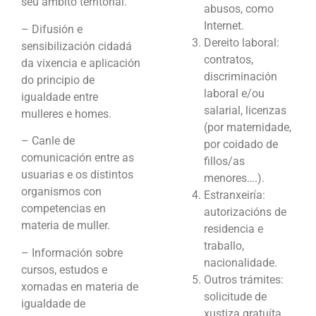
seu ámbito territorial.
abusos, como
Internet.
– Difusión e
Dereito laboral:
sensibilización cidadá
contratos,
da vixencia e aplicación
discriminación
do principio de
laboral e/ou
igualdade entre
salarial, licenzas
mulleres e homes.
(por maternidade,
– Canle de
por coidado de
comunicación entre as
fillos/as
usuarias e os distintos
menores….).
organismos con
Estranxeiría:
competencias en
autorizacións de
materia de muller.
residencia e
traballo,
– Información sobre
nacionalidade.
cursos, estudos e
Outros trámites:
xornadas en materia de
solicitude de
igualdade de
xustiza gratuíta,