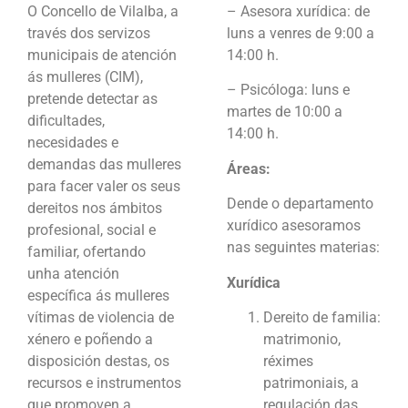
O Concello de Vilalba, a
– Asesora xurídica: de
través dos servizos
luns a venres de 9:00 a
municipais de atención
14:00 h.
ás mulleres (CIM),
– Psicóloga: luns e
pretende detectar as
martes de 10:00 a
dificultades,
14:00 h.
necesidades e
demandas das mulleres
Áreas:
para facer valer os seus
Dende o departamento
dereitos nos ámbitos
xurídico asesoramos
profesional, social e
nas seguintes materias:
familiar, ofertando
unha atención
Xurídica
específica ás mulleres
Dereito de familia:
vítimas de violencia de
matrimonio,
xénero e poñendo a
réximes
disposición destas, os
patrimoniais, a
recursos e instrumentos
regulación das
que promoven a