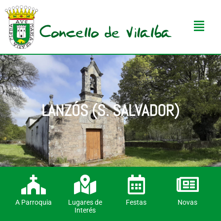
LANZÓS (S. SALVADOR)
A Parroquia
Lugares de
Festas
Novas
Interés